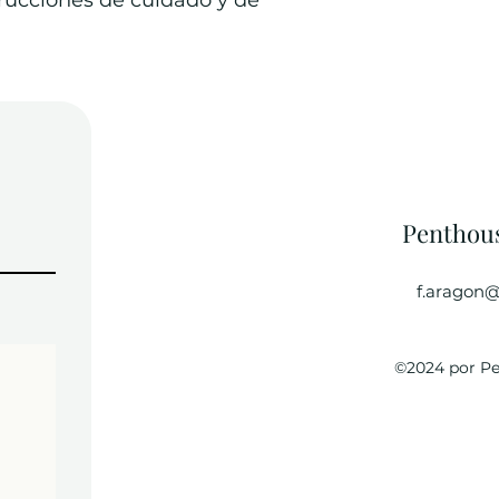
rucciones de cuidado y de 
Penthou
f.aragon@
©2024 por P