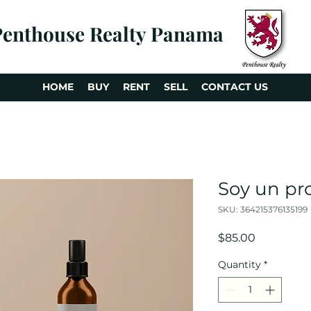
Penthouse Realty Panama
HOME
BUY
RENT
SELL
CONTACT US
Soy un pr
SKU: 364215376135199
Price
$85.00
Quantity
*