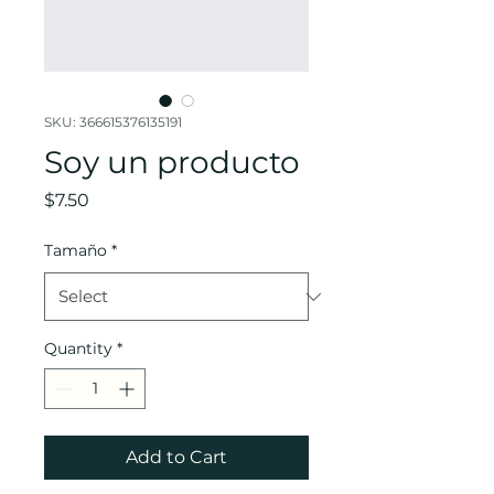
SKU: 366615376135191
Soy un producto
Price
$7.50
Tamaño
*
Quantity
*
Add to Cart