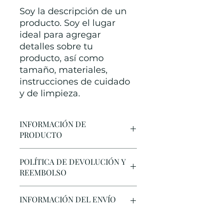
Soy la descripción de un 
producto. Soy el lugar 
ideal para agregar 
detalles sobre tu 
producto, así como 
tamaño, materiales, 
instrucciones de cuidado 
y de limpieza.
INFORMACIÓN DE
PRODUCTO
Soy la descripción de un
POLÍTICA DE DEVOLUCIÓN Y
producto. Soy el lugar ideal para
REEMBOLSO
agregar detalles sobre tu
producto, así como tamaño,
Soy una política de devolución y
materiales, instrucciones de
INFORMACIÓN DEL ENVÍO
reembolso. Una oportunidad ideal
cuidado y de limpieza. Es también
para explicarles a tus clientes qué
un lugar ideal para destacar por